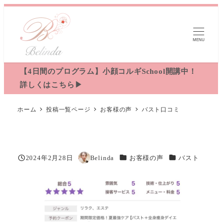
メ
イ
ン
MENU
コ
ン
【4日間のプログラム】小顔コルギSchool開講中！
テ
詳しくはこちら▶︎
ン
ツ
ホーム
投稿一覧ページ
お客様の声
バスト口コミ
へ
移
動
カテゴリー
カテゴリー
2024年2月28日
Belinda
お客様の声
バスト
投稿日
著
者