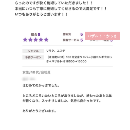
バザルト・かっさ