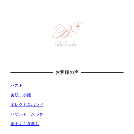
お客様の声
バスト
美肌｜小顔
エレクトロハンド
バザルト・かっさ
黄土よもぎ蒸し