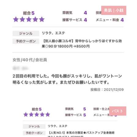
美肌｜小顔
バスト